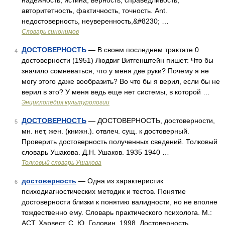
надежность, истина, верность, справедливость,
авторитетность, фактичность, точность. Ant.
недостоверность, неуверенность,&#8230; …
Словарь синонимов
ДОСТОВЕРНОСТЬ
— В своем последнем трактате 0
4
достоверности (1951) Людвиг Витгенштейн пишет: Что бы
значило сомневаться, что у меня две руки? Почему я не
могу этого даже вообразить? Во что бы я верил, если бы не
верил в это? У меня ведь еще нет системы, в которой …
Энциклопедия культурологии
ДОСТОВЕРНОСТЬ
— ДОСТОВЕРНОСТЬ, достоверности,
5
мн. нет, жен. (книжн.). отвлеч. сущ. к достоверный.
Проверить достоверность полученных сведений. Толковый
словарь Ушакова. Д.Н. Ушаков. 1935 1940 …
Толковый словарь Ушакова
достоверность
— Одна из характеристик
6
психодиагностических методик и тестов. Понятие
достоверности близки к понятию валидности, но не вполне
тождественно ему. Словарь практического психолога. М.:
АСТ, Харвест. С. Ю. Головин. 1998. Достоверность …