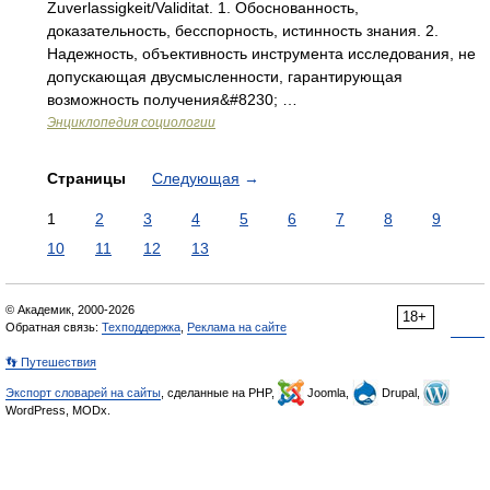
Zuverlassigkeit/Validitat. 1. Обоснованность,
доказательность, бесспорность, истинность знания. 2.
Надежность, объективность инструмента исследования, не
допускающая двусмысленности, гарантирующая
возможность получения&#8230; …
Энциклопедия социологии
Страницы
Следующая
→
1
2
3
4
5
6
7
8
9
10
11
12
13
© Академик, 2000-2026
18+
Обратная связь:
Техподдержка
,
Реклама на сайте
👣 Путешествия
Экспорт словарей на сайты
, сделанные на PHP,
Joomla,
Drupal,
WordPress, MODx.